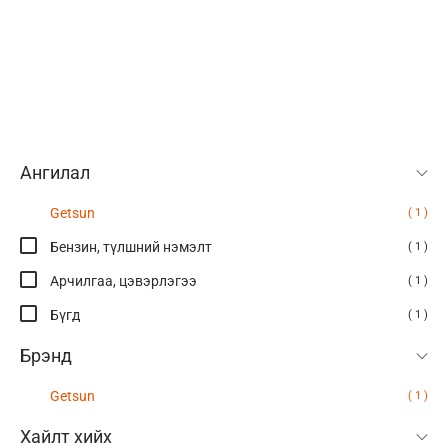
Ангилал
Getsun
( 1 )
Бензин, түлшний нэмэлт
( 1 )
Арчилгаа, цэвэрлэгээ
( 1 )
Бүгд
( 1 )
Брэнд
Getsun
( 1 )
Хайлт хийх