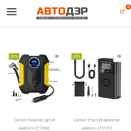
0
-51%
-23%
Carsun Ухаалаг дугуй
Carsun Утасгүй дижитал
хийлэгч (C1399)
хийлэгч (T2191)