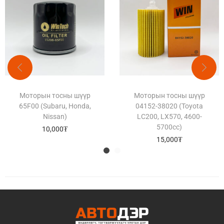
Моторын тосны шүүр
Моторын тосны шүүр
65F00 (Subaru, Honda,
04152-38020 (Toyota
Nissan)
LC200, LX570, 4600-
5700cc)
10,000
₮
15,000
₮