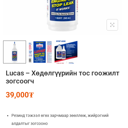
Lucas – Хөдөлгүүрийн тос гоожилт
зогсоогч
39,000
₮
Резинд тэжээл өгөх зарчмаар зөөллөж, жийрэгний
алдалтыг зогсооно