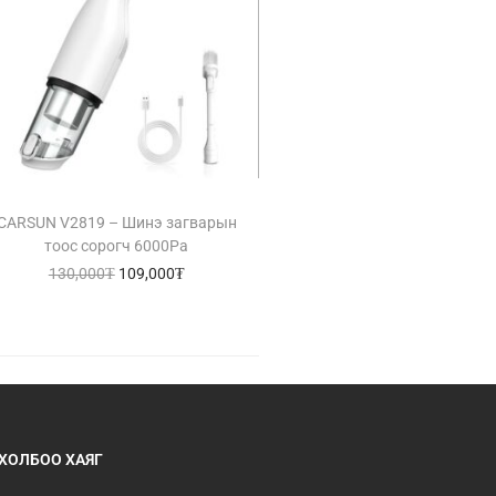
CARSUN V2819 – Шинэ загварын
тоос сорогч 6000Pa
130,000
₮
109,000
₮
ХОЛБОО ХАЯГ