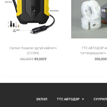
Carsun Ухаалаг дугуй хийлэгч
TTC АВТОДЭР ө
(C1399)
тогтворжуулагч 
180,000
₮
89,000
₮
300,000
ЭХЛЭЛ
TTC АВТОДЭР
СУУРИЛ