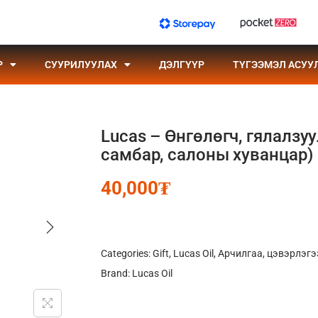
Р
СУУРИЛУУЛАХ
ДЭЛГҮҮР
ТҮГЭЭМЭЛ АСУУ
Lucas – Өнгөлөгч, гялалзуу
самбар, салоны хуванцар)
40,000
₮
Categories:
Gift
,
Lucas Oil
,
Арчилгаа, цэвэрлэгэ
Brand:
Lucas Oil