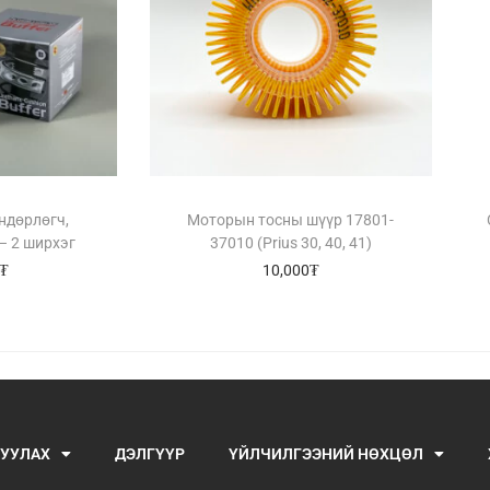
ндөрлөгч,
Моторын тосны шүүр 17801-
– 2 ширхэг
37010 (Prius 30, 40, 41)
₮
10,000
₮
УУЛАХ
ДЭЛГҮҮР
ҮЙЛЧИЛГЭЭНИЙ НӨХЦӨЛ