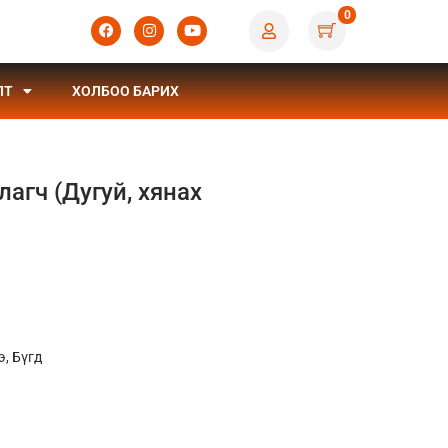
0
ЛТ
ХОЛБОО БАРИХ
лагч (Дугуй, хянах
э
,
Бүгд