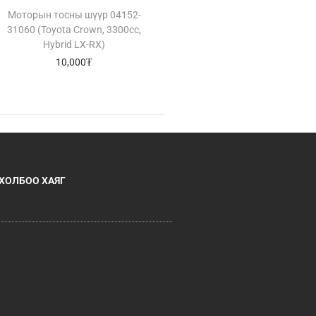
Моторын тосны шүүр 04152-
31060 (Toyota Crown, 3300cc,
Hybrid LX-RX)
10,000
₮
ХОЛБОО ХАЯГ