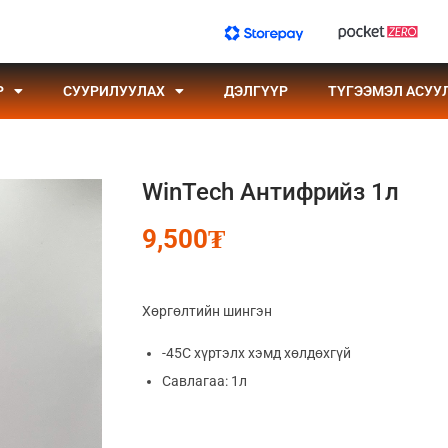
Р
СУУРИЛУУЛАХ
ДЭЛГҮҮР
ТҮГЭЭМЭЛ АСУУ
WinTech Антифрийз 1л
9,500
₮
Хөргөлтийн шингэн
-45С хүртэлх хэмд хөлдөхгүй
Савлагаа: 1л