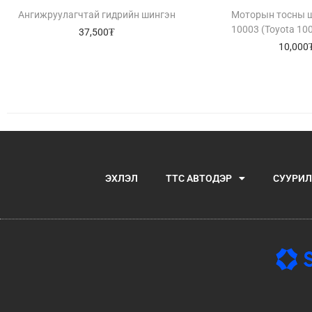
Ангижруулагчтай гидрийн шингэн
Моторын тосны ш
10003 (Toyota 10
37,500
₮
10,000
ЭХЛЭЛ
TTC АВТОДЭР
СУУРИЛ