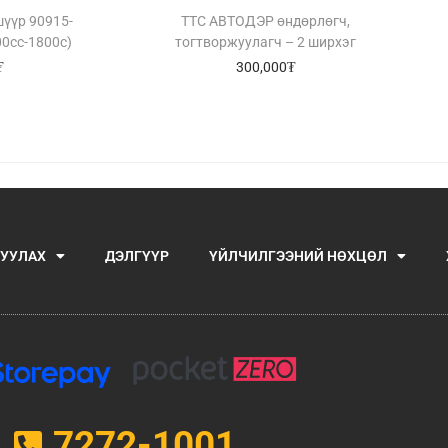
үүр 90915-
TTC АВТОДЭР өндөрлөгч,
00cc-1800c)
тогтворжуулагч – 2 ширхэг
₮
300,000
₮
УУЛАХ
ДЭЛГҮҮР
ҮЙЛЧИЛГЭЭНИЙ НӨХЦӨЛ
7272-1001