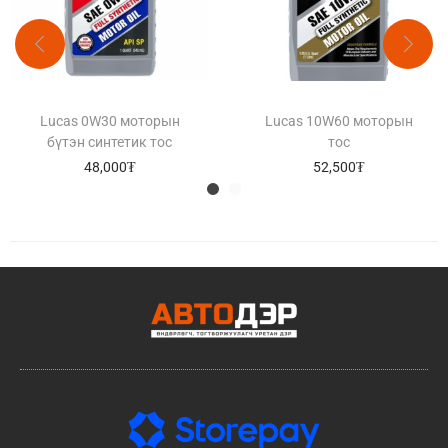
Lucas 0W30 моторын
Lucas 10W60 моторын
бүтэн синтетик тос
тос
48,000
₮
52,500
₮