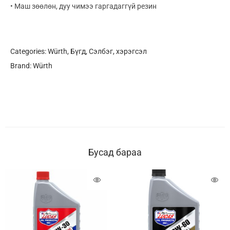
• Маш зөөлөн, дуу чимээ гаргадаггүй резин
Categories:
Würth
,
Бүгд
,
Сэлбэг, хэрэгсэл
Brand:
Würth
Бусад бараа