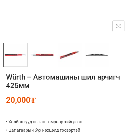
Würth – Автомашины шил арчигч
425мм
20,000
₮
• Холболтууд нь ган төмрөөр хийгдсэн
• Цаг агаарын бүх нөхцөлд тэсвэртэй