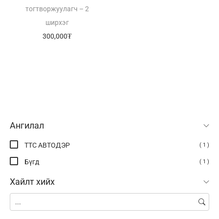
тогтворжуулагч – 2
ширхэг
300,000
₮
Ангилал
TTC АВТОДЭР
( 1 )
Бүгд
( 1 )
Хайлт хийх