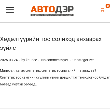
0
Хөдөлгүүрийн тос солиход анхаарах
зүйлс
.
.
.
P
P
2025-03-24
by
khurlee
No comments yet
Uncategorized
o
o
Минерал, хагас синтетик, синтетик тосны алийг нь авах вэ?
s
s
Синтетик тос хамгийн сүүлийн үеийн дэвшилтэт технологиор бүтдэг
t
t
бөгөөд үнэтэй бөгөөд…
e
e
d
d
o
i
n
n