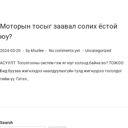
Моторын тосыг заавал солих ёстой
юу?
.
.
.
P
P
2
2024-03-20
by
khurlee
No comments yet
Uncategorized
o
o
0
АСУУЛТ: Тосолгооны систем гэж яг юуг хэлээд байна вэ? ТОЖОО:
s
s
2
Бид буузаа жигнэхдээ наалдуулахгүйн тулд жигнүүрээ тосолдог
t
t
5
тийм үү. Гэтэл…
e
e
-
d
d
0
o
i
3
n
n
-
2
4
Search