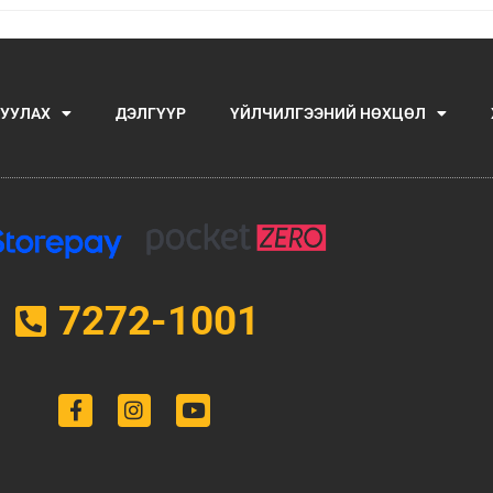
УУЛАХ
ДЭЛГҮҮР
ҮЙЛЧИЛГЭЭНИЙ НӨХЦӨЛ
7272-1001