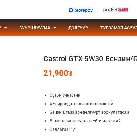
Р
СУУРИЛУУЛАХ
ДЭЛГҮҮР
ТҮГЭЭМЭЛ АСУУ
Castrol GTX 5W30 Бензин/
21,900
₮
Бүтэн синтетик
4 улиралд хэрэглэх боломжтой
Бензин/газан хөдөлгүүрт зориулагдсан
Бохирдлыг цэвэрлэх үйлчилгээтэй
Савлагаа: 1л