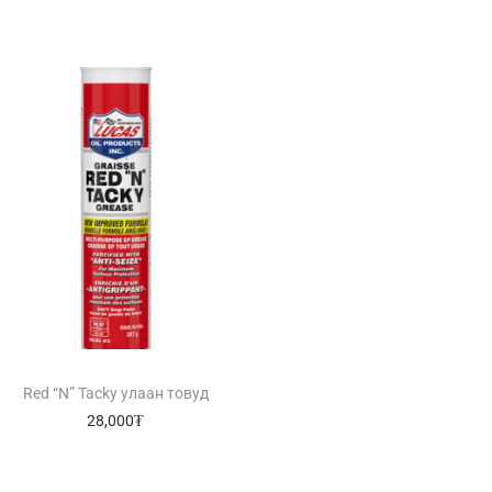
Red “N” Tacky улаан товуд
28,000
₮