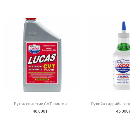
Бүтэн синтетик CVT шингэн
Рулийн гидрийн гоо
48,000
₮
45,000