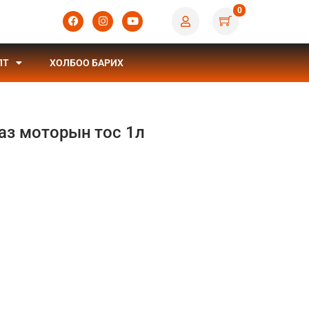
0
ЛТ
ХОЛБОО БАРИХ
Газ моторын тос 1л