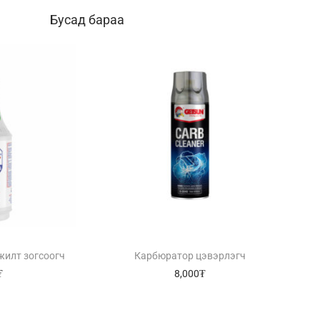
Бусад бараа
жилт зогсоогч
Карбюратор цэвэрлэгч
₮
8,000
₮