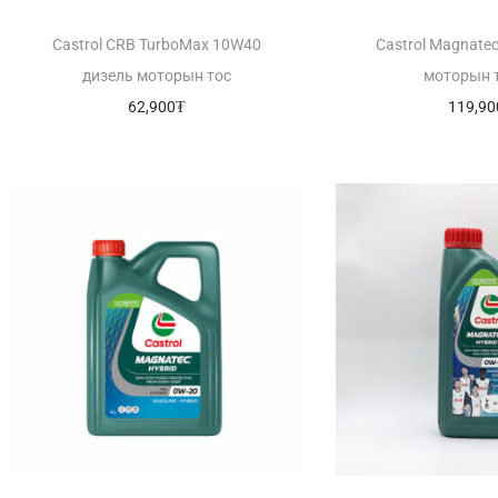
Castrol CRB TurboMax 10W40
Castrol Magnate
дизель моторын тос
моторын 
62,900
₮
119,90