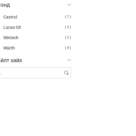
рэнд
Castrol
( 7 )
Lucas Oil
( 3 )
Wintech
( 2 )
Würth
( 4 )
йлт хийх