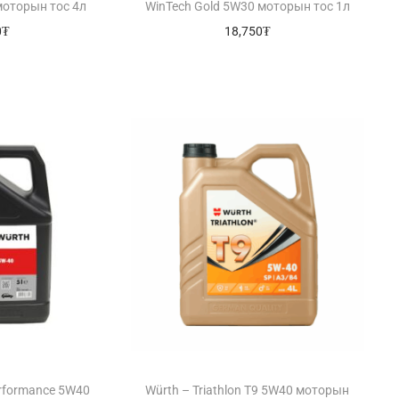
моторын тос 4л
WinTech Gold 5W30 моторын тос 1л
0
₮
18,750
₮
erformance 5W40
Würth – Triathlon T9 5W40 моторын