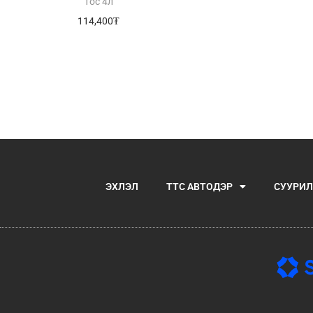
тос 4л
114,400
₮
ЭХЛЭЛ
TTC АВТОДЭР
СУУРИЛ