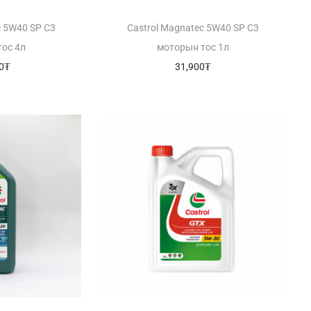
c 5W40 SP C3
Castrol Magnatec 5W40 SP C3
тос 4л
моторын тос 1л
0
₮
31,900
₮