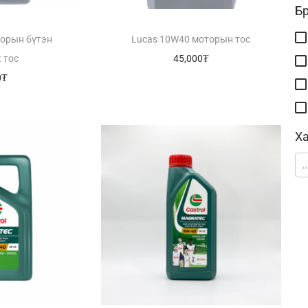
Б
торын бүтэн
Lucas 10W40 моторын тос
 тос
45,000
₮
0
₮
Ха