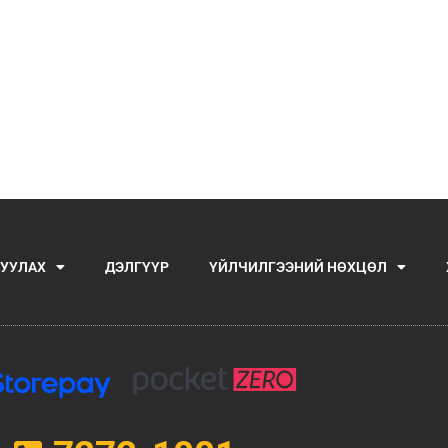
УУЛАХ
ДЭЛГҮҮР
ҮЙЛЧИЛГЭЭНИЙ НӨХЦӨЛ