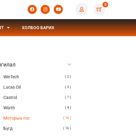
0
ЛТ
ХОЛБОО БАРИХ
нгилал
WinTech
( 2 )
Lucas Oil
( 3 )
Castrol
( 7 )
Würth
( 4 )
Моторын тос
( 16 )
Бүгд
( 16 )