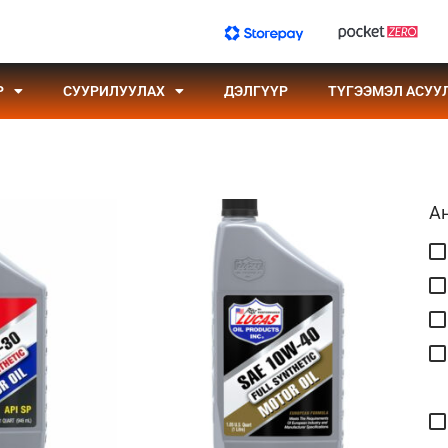
Р
СУУРИЛУУЛАХ
ДЭЛГҮҮР
ТҮГЭЭМЭЛ АСУУ
А