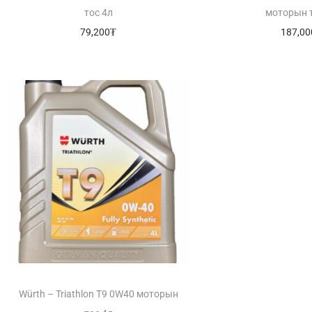
тос 4л
моторын 
79,200
₮
187,00
Würth – Triathlon T9 0W40 моторын