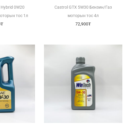
 Hybrid 0W20
Castrol GTX 5W30 Бензин/Газ
оторын тос 1л
моторын тос 4л
0
₮
72,900
₮