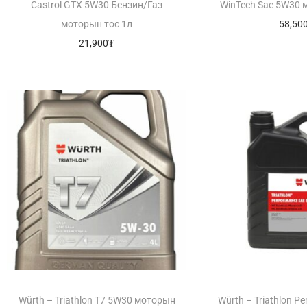
Castrol GTX 5W30 Бензин/Газ
WinTech Sae 5W30 
моторын тос 1л
58,50
21,900
₮
Würth – Triathlon T7 5W30 моторын
Würth – Triathlon P