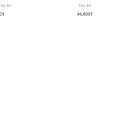
тос 4л
тос 4л
0
₮
96,800
₮