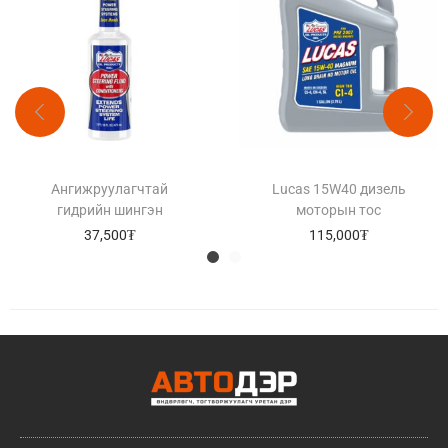
Ангижруулагчтай
Lucas 15W40 дизель
гидрийн шингэн
моторын тос
37,500
₮
115,000
₮