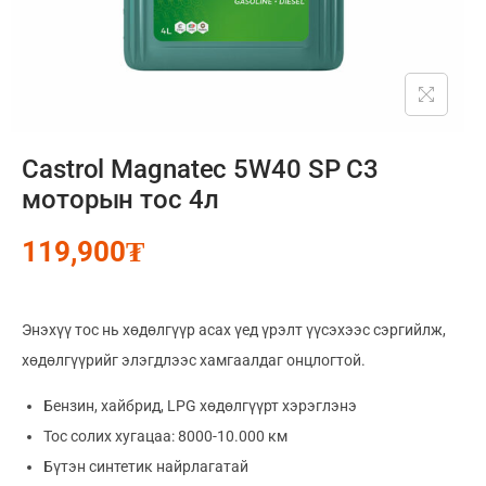
Castrol Magnatec 5W40 SP C3
моторын тос 4л
119,900
₮
Энэхүү тос нь хөдөлгүүр асах үед үрэлт үүсэхээс сэргийлж,
хөдөлгүүрийг элэгдлээс хамгаалдаг онцлогтой.
Бензин, хайбрид, LPG хөдөлгүүрт хэрэглэнэ
Тос солих хугацаа: 8000-10.000 км
Бүтэн синтетик найрлагатай