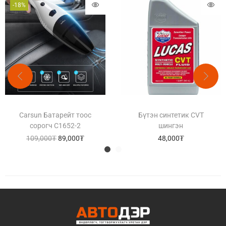
-18%
Carsun Батарейт тоос
Бүтэн синтетик CVT
сорогч C1652-2
шингэн
109,000
₮
89,000
₮
48,000
₮