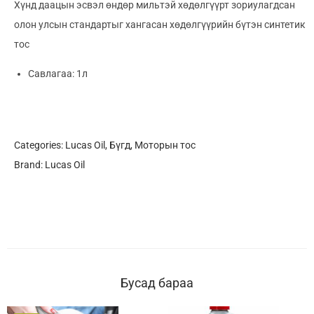
Хүнд даацын эсвэл өндөр мильтэй хөдөлгүүрт зориулагдсан
олон улсын стандартыг хангасан хөдөлгүүрийн бүтэн синтетик
тос
Савлагаа: 1л
Categories:
Lucas Oil
,
Бүгд
,
Моторын тос
Brand:
Lucas Oil
Бусад бараа