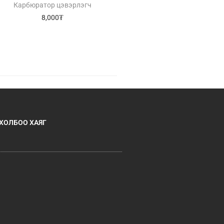
Карбюратор цэвэрлэгч
8,000
₮
ХОЛБОО ХАЯГ