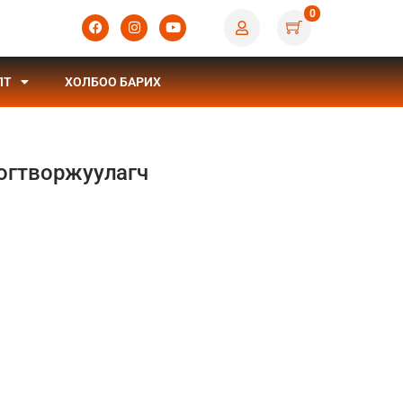
0
ЛТ
ХОЛБОО БАРИХ
тогтворжуулагч