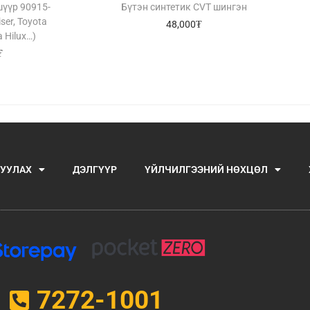
үүр 90915-
Бүтэн синтетик CVT шингэн
ser, Toyota
48,000
₮
 Hilux…)
₮
УУЛАХ
ДЭЛГҮҮР
ҮЙЛЧИЛГЭЭНИЙ НӨХЦӨЛ
7272-1001