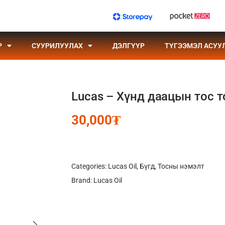
Р
СУУРИЛУУЛАХ
ДЭЛГҮҮР
ТҮГЭЭМЭЛ АСУУ
Lucas – Хүнд даацын тос 
30,000
₮
Categories:
Lucas Oil
,
Бүгд
,
Тосны нэмэлт
Brand:
Lucas Oil