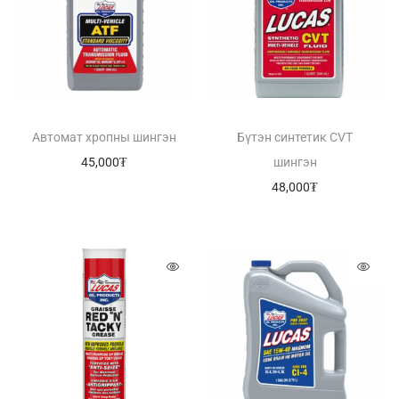
Автомат хропны шингэн
Бүтэн синтетик CVT
45,000
₮
шингэн
48,000
₮