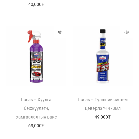
40,000
₮
Lucas – Хуулга
Lucas – Түлшний систем
бэхжүүлэгч,
цэвэрлэгч 473мл
хамгаалалтын вакс
49,000
₮
63,000
₮