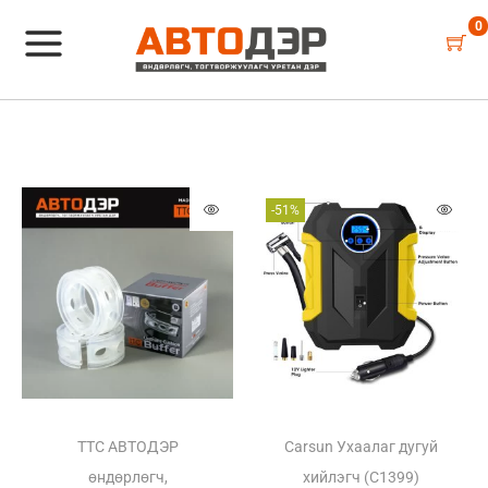
0
-51%
TTC АВТОДЭР
Carsun Ухаалаг дугуй
өндөрлөгч,
хийлэгч (C1399)