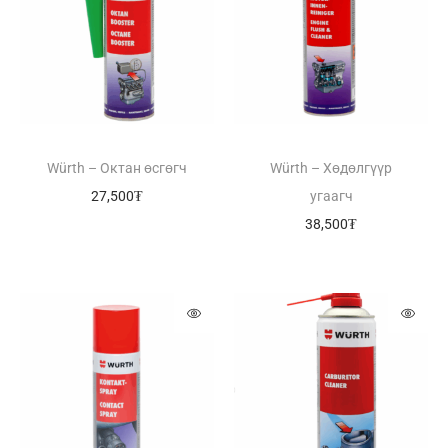
Würth – Октан өсгөгч
Würth – Хөдөлгүүр
27,500
₮
угаагч
38,500
₮