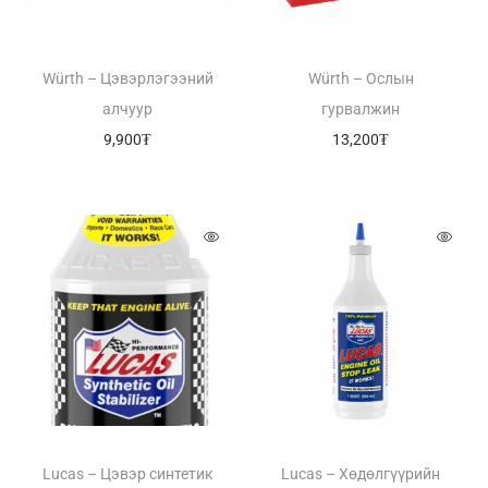
Würth – Цэвэрлэгээний
Würth – Ослын
алчуур
гурвалжин
9,900
₮
13,200
₮
Lucas – Цэвэр синтетик
Lucas – Хөдөлгүүрийн