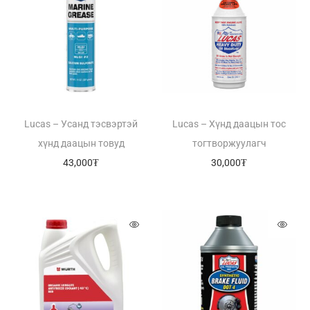
Lucas – Усанд тэсвэртэй
Lucas – Хүнд даацын тос
хүнд даацын товуд
тогтворжуулагч
43,000
₮
30,000
₮