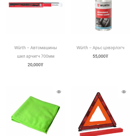
Würth – Автомашины
Würth – Арьс цэвэрлэгч
шил арчигч 700мм
55,000
₮
20,000
₮