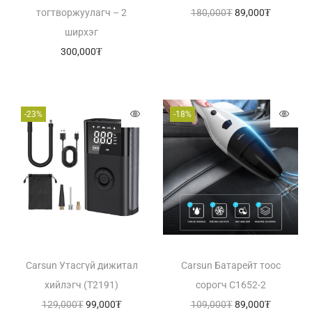
тогтворжуулагч – 2
180,000
₮
89,000
₮
ширхэг
300,000
₮
-23%
-18%
Carsun Утасгүй дижитал
Carsun Батарейт тоос
хийлэгч (T2191)
сорогч C1652-2
129,000
₮
99,000
₮
109,000
₮
89,000
₮