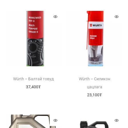
Würth – Балтай товуд
Würth – Силикон
37,400
₮
цацлага
23,100
₮